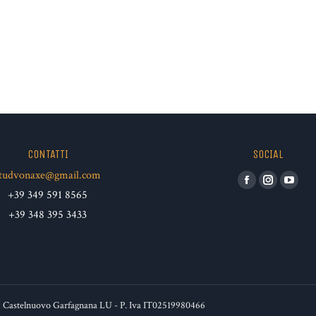
CONTATTI
SOCIAL
tudvonaxe@gmail.com
Facebook
Instagram
YouT
+39 349 591 8565
+39 348 395 3433
32 Castelnuovo Garfagnana LU - P. Iva IT02519980466