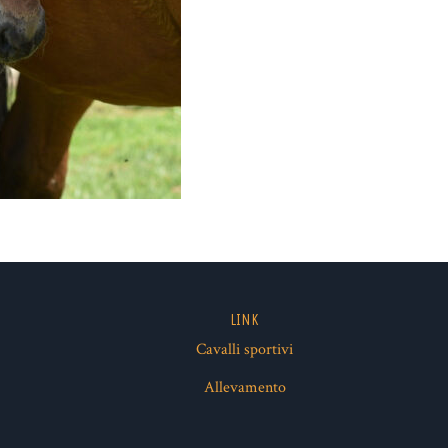
LINK
Cavalli sportivi
ube
Allevamento