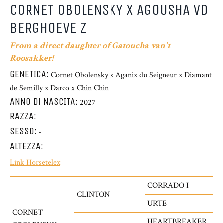
CORNET OBOLENSKY X AGOUSHA VD
BERGHOEVE Z
From a direct daughter of Gatoucha van't
Roosakker!
GENETICA:
Cornet Obolensky x Aganix du Seigneur x Diamant
de Semilly x Darco x Chin Chin
ANNO DI NASCITA:
2027
RAZZA:
SESSO:
-
ALTEZZA:
Link Horsetelex
CORRADO I
CLINTON
URTE
CORNET
HEARTBREAKER